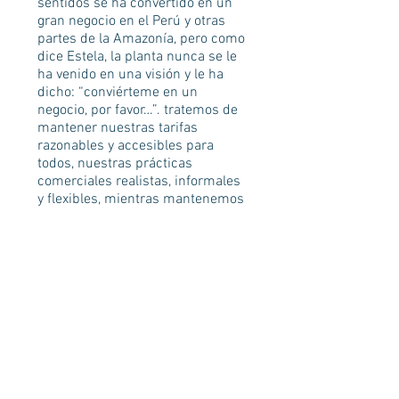
sentidos se ha convertido en un
gran negocio en el Perú y otras
partes de la Amazonía, pero como
dice Estela, la planta nunca se le
ha venido en una visión y le ha
dicho: “conviérteme en un
negocio, por favor…”. tratemos de
mantener nuestras tarifas
razonables y accesibles para
todos, nuestras prácticas
comerciales realistas, informales
y flexibles, mientras mantenemos
sólidos estándares de seguridad,
prácticas comerciales éticas y
una base sólida y sostenible. Este
centro se trata principalmente de
curación, aprendizaje y conexión,
no de dinero.
5. No todo es Ayahuasca
Entre las plantas curativas, la
ayahusca sin duda se ha